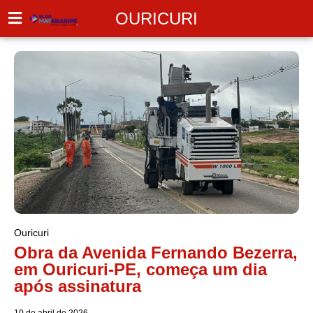
OURICURI
Ouricuri
Obra da Avenida Fernando Bezerra,
em Ouricuri-PE, começa um dia
após assinatura