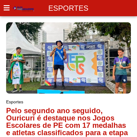
ESPORTES
Esportes
Pelo segundo ano seguido,
Ouricuri é destaque nos Jogos
Escolares de PE com 17 medalhas
e atletas classificados para a etapa