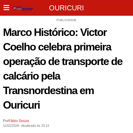
OURICURI
PUBLICIDADE
Marco Histórico: Victor
Coelho celebra primeira
operação de transporte de
calcário pela
Transnordestina em
Ouricuri
Por
Fábio Souza
11/02/2026
Atualizado às 20:12