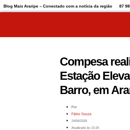
Blog Mais Araripe – Conectado com a notícia da região
87 98
Compesa real
Estação Eleva
Barro, em Ara
Por
Fábio Souza
24/06/2026
Atualizado às 10:28