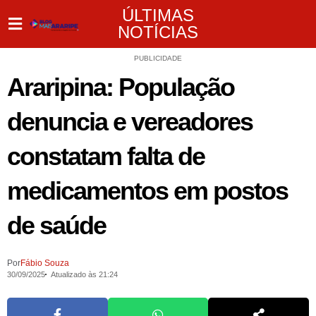
ÚLTIMAS
NOTÍCIAS
PUBLICIDADE
Araripina: População
denuncia e vereadores
constatam falta de
medicamentos em postos
de saúde
Por
Fábio Souza
30/09/2025
Atualizado às 21:24