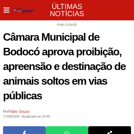
ÚLTIMAS
NOTÍCIAS
PUBLICIDADE
Câmara Municipal de
Bodocó aprova proibição,
apreensão e destinação de
animais soltos em vias
públicas
Por
Fábio Souza
17/09/2025
Atualizado às 16:40