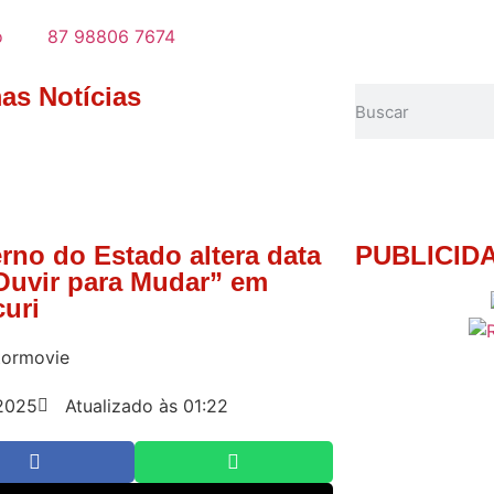
o
87 98806 7674
mas Notícias
rno do Estado altera data
PUBLICID
Ouvir para Mudar” em
curi
tormovie
2025
Atualizado às 01:22