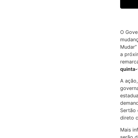
O Gove
mudanç
Mudar” 
a próxi
remarc
quinta-
A ação,
governa
estadua
demand
Sertão 
direto 
Mais in
serão d