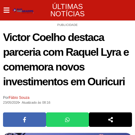
ÚLTIMAS
NOTÍCIAS
PUBLICIDADE
Victor Coelho destaca
parceria com Raquel Lyra e
comemora novos
investimentos em Ouricuri
Por
Fábio Souza
23/05/2026
Atualizado às 08:16