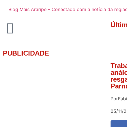
Blog Mais Araripe – Conectado com a notícia da regiã
Últi
PUBLICIDADE
Trab
anál
resg
Parn
Por
Fáb
05/11/