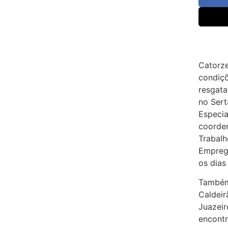
Catorze
condiçõ
resgata
no Ser
Especia
coorden
Trabalh
Emprego
os dias
Também
Caldeir
Juazeir
encontr