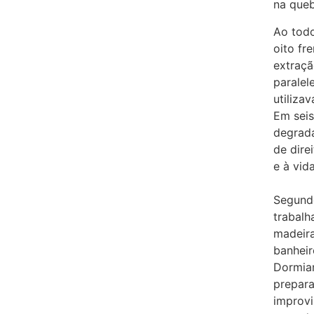
na queb
Ao todo
oito fr
extraçã
paralel
utiliza
Em seis
degrada
de dire
e à vid
Segundo
trabalh
madeira
banheir
Dormia
prepar
improvi