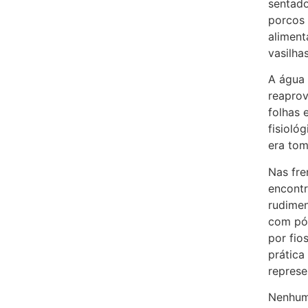
sentado
porcos 
aliment
vasilha
A água 
reaprov
folhas 
fisioló
era to
Nas fre
encontr
rudimen
com pól
por fio
prática
represe
Nenhum