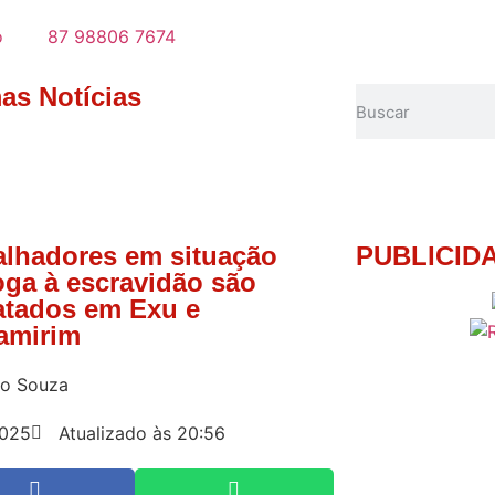
o
87 98806 7674
mas Notícias
alhadores em situação
PUBLICID
oga à escravidão são
atados em Exu e
amirim
io Souza
2025
Atualizado às 20:56