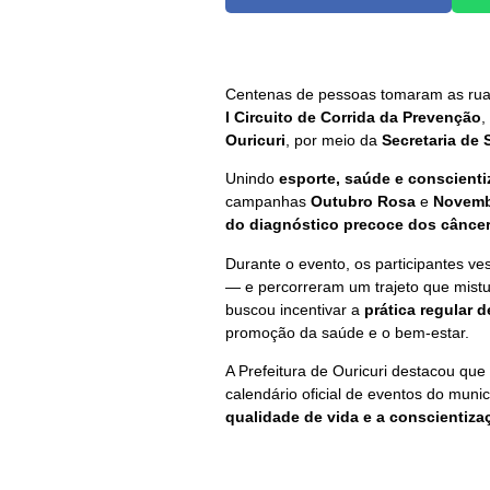
Centenas de pessoas tomaram as ruas 
I Circuito de Corrida da Prevenção
,
Ouricuri
, por meio da
Secretaria de
Unindo
esporte, saúde e conscient
campanhas
Outubro Rosa
e
Novemb
do diagnóstico precoce dos câncer
Durante o evento, os participantes v
— e percorreram um trajeto que mistu
buscou incentivar a
prática regular d
promoção da saúde e o bem-estar.
A Prefeitura de Ouricuri destacou que
calendário oficial de eventos do muni
qualidade de vida e a conscientiz