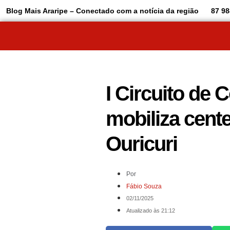
Blog Mais Araripe – Conectado com a notícia da região
87 98
I Circuito de 
mobiliza cent
Ouricuri
Por
Fábio Souza
02/11/2025
Atualizado às 21:12