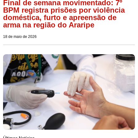
Final de semana movimentado: 7º
BPM registra prisões por violência
doméstica, furto e apreensão de
arma na região do Araripe
18 de maio de 2026
Últimas Notícias