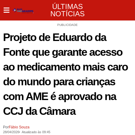
ÚLTIMAS
NOTÍCIAS
PUBLICIDADE
Projeto de Eduardo da
Fonte que garante acesso
ao medicamento mais caro
do mundo para crianças
com AME é aprovado na
CCJ da Câmara
Por
Fábio Souza
28/04/2026
Atualizado às 09:45