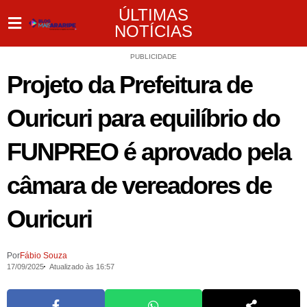
ÚLTIMAS
NOTÍCIAS
PUBLICIDADE
Projeto da Prefeitura de
Ouricuri para equilíbrio do
FUNPREO é aprovado pela
câmara de vereadores de
Ouricuri
Por
Fábio Souza
17/09/2025
Atualizado às 16:57