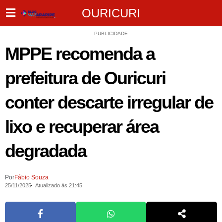
OURICURI
PUBLICIDADE
MPPE recomenda a
prefeitura de Ouricuri
conter descarte irregular de
lixo e recuperar área
degradada
Por
Fábio Souza
25/11/2025
Atualizado às 21:45