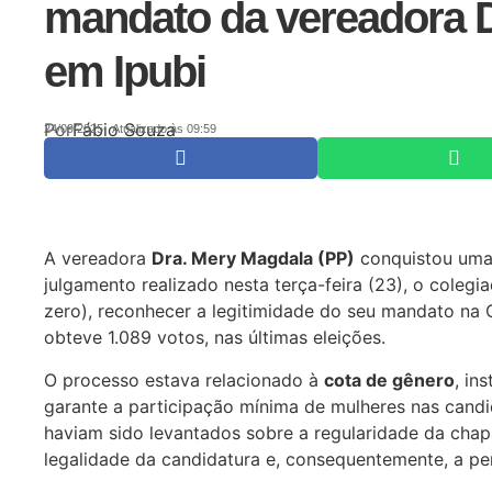
mandato da vereadora 
em Ipubi
Por
Fábio Souza
24/09/2025
Atualizado às 09:59
A vereadora
Dra. Mery Magdala (PP)
conquistou uma i
julgamento realizado nesta terça-feira (23), o colegi
zero), reconhecer a legitimidade do seu mandato na 
obteve 1.089 votos, nas últimas eleições.
O processo estava relacionado à
cota de gênero
, in
garante a participação mínima de mulheres nas cand
haviam sido levantados sobre a regularidade da chap
legalidade da candidatura e, consequentemente, a p