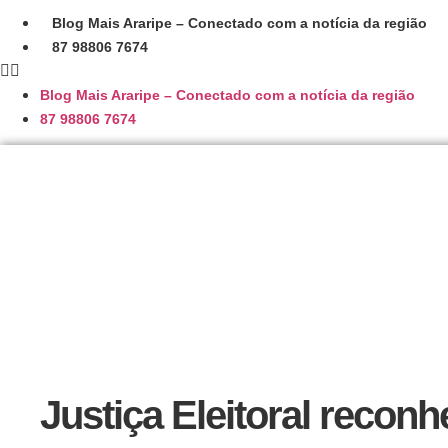
Ir
Blog Mais Araripe – Conectado com a notícia da região
para
87 98806 7674
o
conteúdo
Blog Mais Araripe – Conectado com a notícia da região
87 98806 7674
Justiça Eleitoral reconh