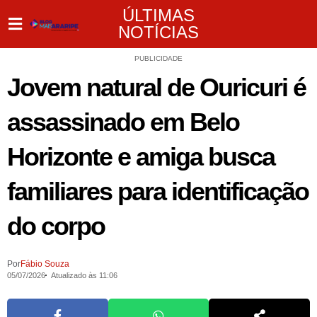
ÚLTIMAS
NOTÍCIAS
PUBLICIDADE
Jovem natural de Ouricuri é
assassinado em Belo
Horizonte e amiga busca
familiares para identificação
do corpo
Por
Fábio Souza
05/07/2026
Atualizado às 11:06