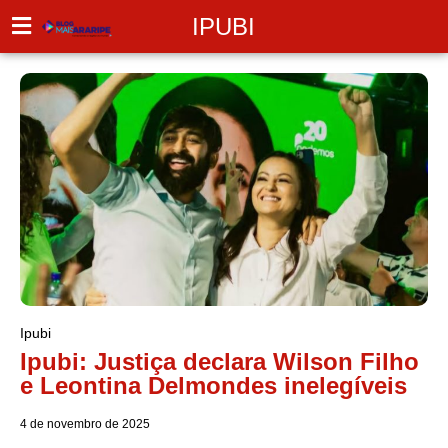
IPUBI
Ipubi
Ipubi: Justiça declara Wilson Filho
e Leontina Delmondes inelegíveis
4 de novembro de 2025