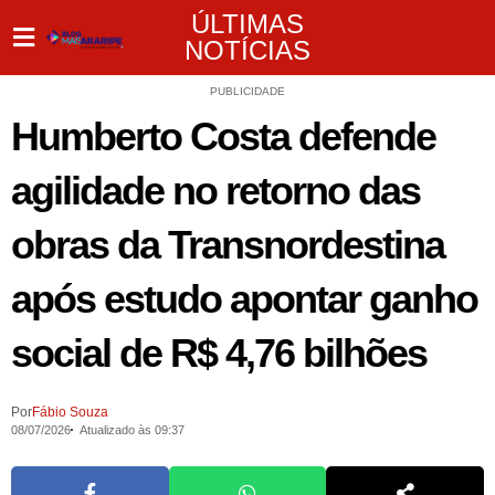
ÚLTIMAS
NOTÍCIAS
PUBLICIDADE
Humberto Costa defende
agilidade no retorno das
obras da Transnordestina
após estudo apontar ganho
social de R$ 4,76 bilhões
Por
Fábio Souza
08/07/2026
Atualizado às 09:37