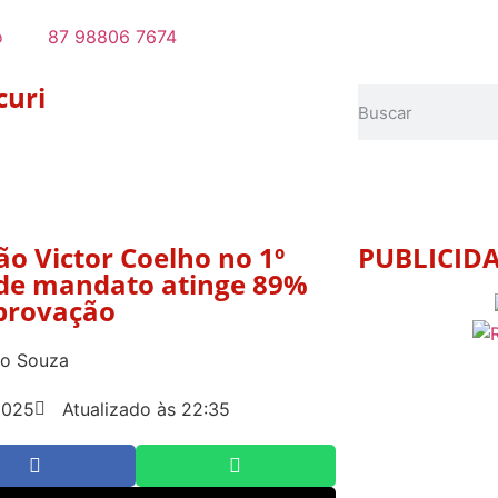
o
87 98806 7674
curi
ão Victor Coelho no 1º
PUBLICID
de mandato atinge 89%
provação
io Souza
2025
Atualizado às 22:35