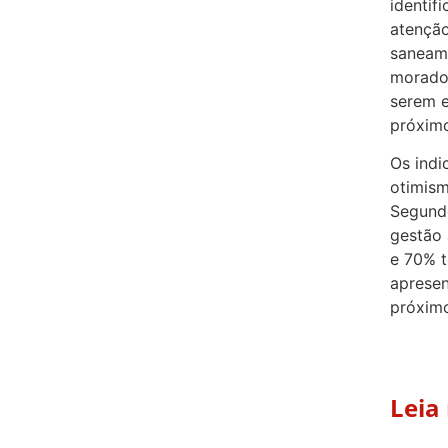
identif
atenção
saneame
morador
serem e
próximo
Os indi
otimism
Segund
gestão 
e 70% t
apresen
próximo
Leia