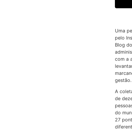
Uma pes
pelo In
Blog do
adminis
com a 
levanta
marcand
gestão.
A colet
de dez
pessoas
do muni
27 pont
diferen