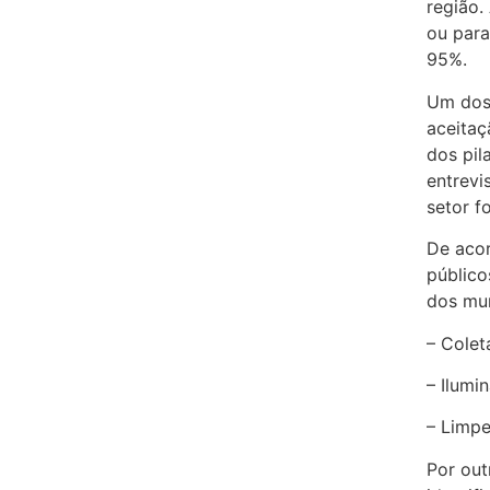
região.
ou para
95%.
Um dos 
aceitaç
dos pil
entrevi
setor f
De acor
públic
dos mun
– Coleta
– Ilumi
– Limpe
Por out