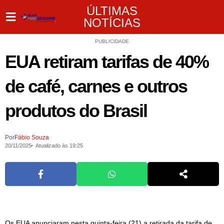
ÚLTIMAS
NOTÍCIAS
PUBLICIDADE
EUA retiram tarifas de 40%
de café, carnes e outros
produtos do Brasil
Por
Fábio Souza
20/11/2025
Atualizado às 19:25
Os EUA anunciaram nesta quinta-feira (21) a retirada da tarifa de