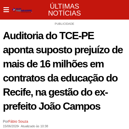
ÚLTIMAS
NOTÍCIAS
PUBLICIDADE
Auditoria do TCE-PE
aponta suposto prejuízo de
mais de 16 milhões em
contratos da educação do
Recife, na gestão do ex-
prefeito João Campos
Por
Fábio Souza
15/06/2026
Atualizado às 10:38