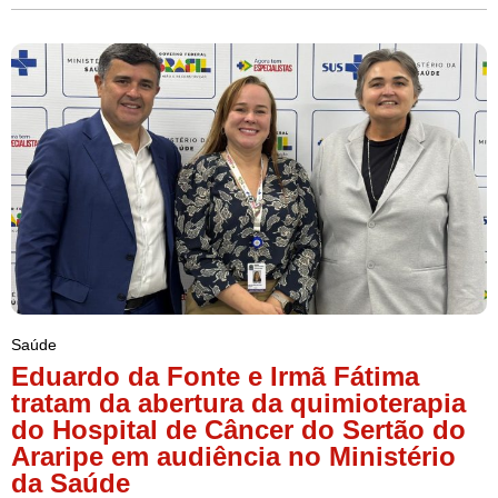
Saúde
Eduardo da Fonte e Irmã Fátima
tratam da abertura da quimioterapia
do Hospital de Câncer do Sertão do
Araripe em audiência no Ministério
da Saúde