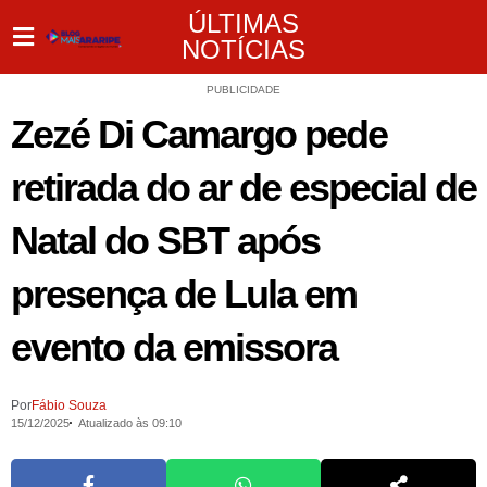
ÚLTIMAS
NOTÍCIAS
PUBLICIDADE
Zezé Di Camargo pede
retirada do ar de especial de
Natal do SBT após
presença de Lula em
evento da emissora
Por
Fábio Souza
15/12/2025
Atualizado às 09:10