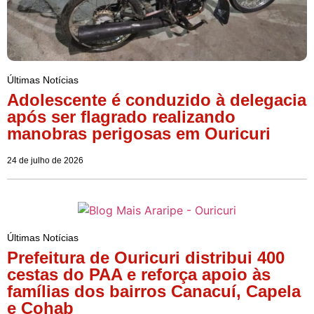
Últimas Notícias
Adolescente é conduzido à delegacia
após ser flagrado realizando
manobras perigosas em Ouricuri
24 de julho de 2026
Últimas Notícias
Prefeitura de Ouricuri distribui 400
cestas do PAA e reforça apoio às
famílias dos bairros Canacuí, Capela
e Cohab