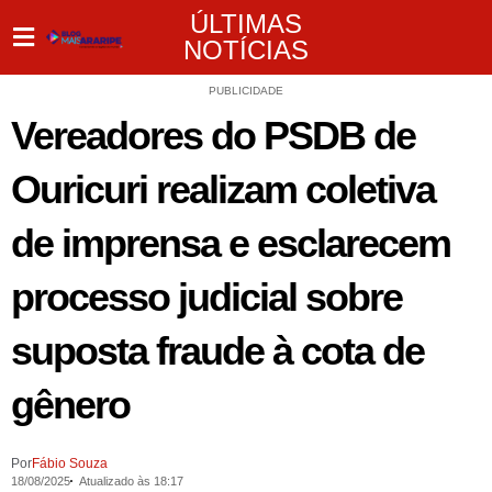
ÚLTIMAS
NOTÍCIAS
PUBLICIDADE
Vereadores do PSDB de
Ouricuri realizam coletiva
de imprensa e esclarecem
processo judicial sobre
suposta fraude à cota de
gênero
Por
Fábio Souza
18/08/2025
Atualizado às 18:17