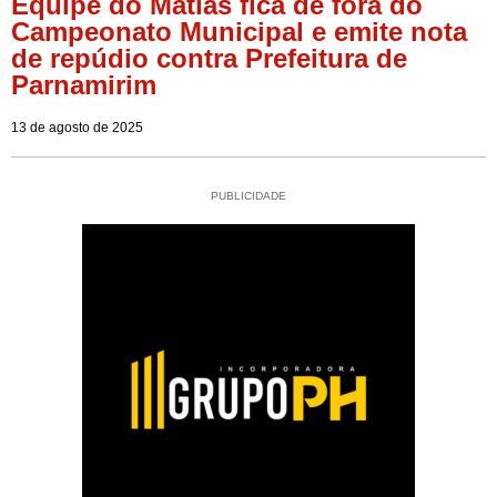
Equipe do Matias fica de fora do
Campeonato Municipal e emite nota
de repúdio contra Prefeitura de
Parnamirim
13 de agosto de 2025
PUBLICIDADE