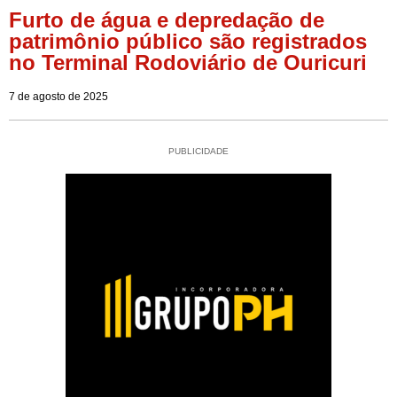
Furto de água e depredação de
patrimônio público são registrados
no Terminal Rodoviário de Ouricuri
7 de agosto de 2025
PUBLICIDADE