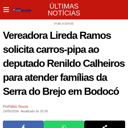
ÚLTIMAS
NOTÍCIAS
PUBLICIDADE
Vereadora Lireda Ramos
solicita carros-pipa ao
deputado Renildo Calheiros
para atender famílias da
Serra do Brejo em Bodocó
Por
Fábio Souza
19/05/2026
Atualizado às 20:38