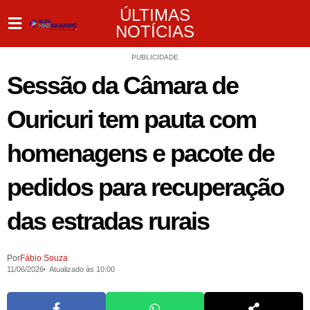
ÚLTIMAS
NOTÍCIAS
PUBLICIDADE
Sessão da Câmara de
Ouricuri tem pauta com
homenagens e pacote de
pedidos para recuperação
das estradas rurais
Por
Fábio Souza
11/06/2026
Atualizado às 10:00