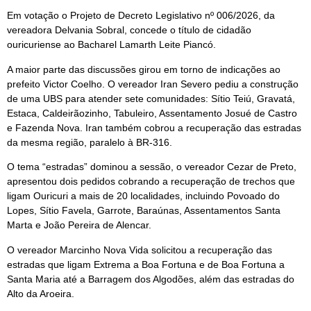
Em votação o Projeto de Decreto Legislativo nº 006/2026, da
vereadora Delvania Sobral, concede o título de cidadão
ouricuriense ao Bacharel Lamarth Leite Piancó.
A maior parte das discussões girou em torno de indicações ao
prefeito Victor Coelho. O vereador Iran Severo pediu a construção
de uma UBS para atender sete comunidades: Sítio Teiú, Gravatá,
Estaca, Caldeirãozinho, Tabuleiro, Assentamento Josué de Castro
e Fazenda Nova. Iran também cobrou a recuperação das estradas
da mesma região, paralelo à BR-316.
O tema “estradas” dominou a sessão, o vereador Cezar de Preto,
apresentou dois pedidos cobrando a recuperação de trechos que
ligam Ouricuri a mais de 20 localidades, incluindo Povoado do
Lopes, Sítio Favela, Garrote, Baraúnas, Assentamentos Santa
Marta e João Pereira de Alencar.
O vereador Marcinho Nova Vida solicitou a recuperação das
estradas que ligam Extrema a Boa Fortuna e de Boa Fortuna a
Santa Maria até a Barragem dos Algodões, além das estradas do
Alto da Aroeira.