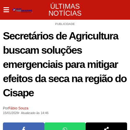
ÚLTIMAS
NOTÍCIAS
PUBLICIDADE
Secretários de Agricultura
buscam soluções
emergenciais para mitigar
efeitos da seca na região do
Cisape
Por
Fábio Souza
15/01/2026
Atualizado às 14:46