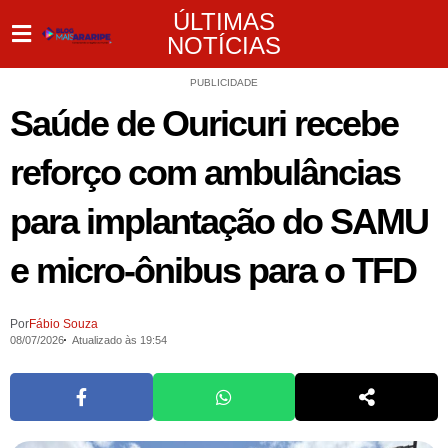
ÚLTIMAS
NOTÍCIAS
PUBLICIDADE
Saúde de Ouricuri recebe
reforço com ambulâncias
para implantação do SAMU
e micro-ônibus para o TFD
Por
Fábio Souza
08/07/2026
Atualizado às 19:54