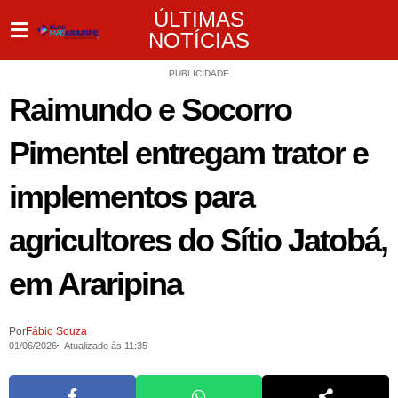
ÚLTIMAS
NOTÍCIAS
PUBLICIDADE
Raimundo e Socorro
Pimentel entregam trator e
implementos para
agricultores do Sítio Jatobá,
em Araripina
Por
Fábio Souza
01/06/2026
Atualizado às 11:35