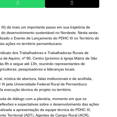
II) dá mais um importante passo em sua trajetória de
r e do desenvolvimento sustentável no Nordeste. Nesta sexta-
alizado o Evento de Lançamento do PDHC III no Território do
das ações no território pernambucano.
ndicato dos Trabalhadores e Trabalhadoras Rurais de
s de Aquino, nº 90, Centro (próximo à Igreja Matriz de São
 às 8h e segue até 13h, reunindo representantes de
agricultoras, pesquisadores e lideranças locais.
 mística de abertura, falas institucionais e de acolhida,
 III pela Universidade Federal Rural de Pernambuco
a execução técnica do projeto no território.
roda de diálogo com a plenária, momento em que os
reflexões e expectativas sobre o desenvolvimento das ações
alizada a apresentação da equipe técnica do PDHC III,
to Territorial (ADT), Agentes de Campo Rural (ACR),