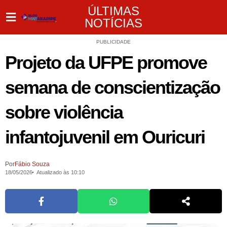
ÚLTIMAS
NOTÍCIAS
PUBLICIDADE
Projeto da UFPE promove
semana de conscientização
sobre violência
infantojuvenil em Ouricuri
Por
Fábio Souza
18/05/2026
Atualizado às 10:10