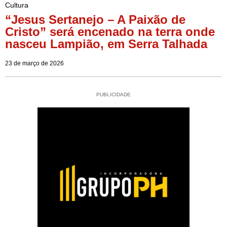
Cultura
“Jesus Sertanejo – A Paixão de
Cristo” será encenado na terra onde
nasceu Lampião, em Serra Talhada
23 de março de 2026
PUBLICIDADE