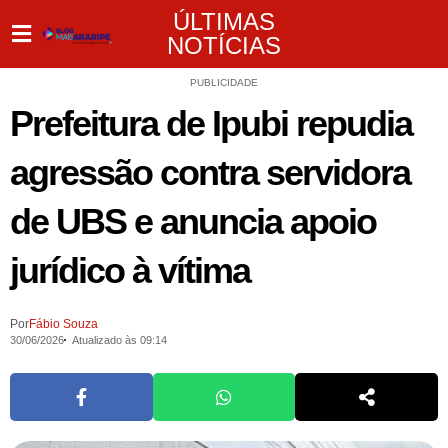
ÚLTIMAS
NOTÍCIAS
PUBLICIDADE
Prefeitura de Ipubi repudia
agressão contra servidora
de UBS e anuncia apoio
jurídico à vítima
Por
Fábio Souza
30/06/2026
Atualizado às 09:14