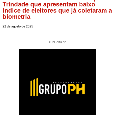
Trindade que apresentam baixo
índice de eleitores que já coletaram a
biometria
22 de agosto de 2025
PUBLICIDADE