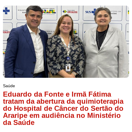
Saúde
Eduardo da Fonte e Irmã Fátima
tratam da abertura da quimioterapia
do Hospital de Câncer do Sertão do
Araripe em audiência no Ministério
da Saúde