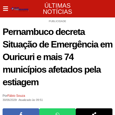
ÚLTIMAS
NOTÍCIAS
PUBLICIDADE
Pernambuco decreta
Situação de Emergência em
Ouricuri e mais 74
municípios afetados pela
estiagem
Por
Fábio Souza
30/06/2026
Atualizado às 09:51