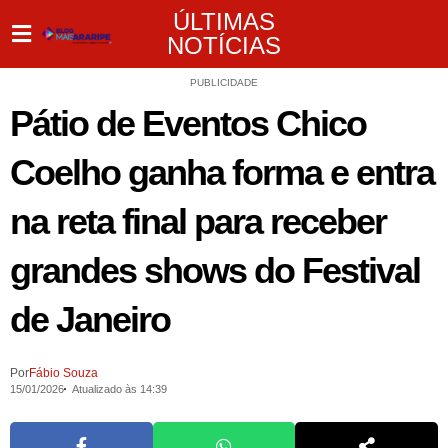
ÚLTIMAS
NOTÍCIAS
PUBLICIDADE
Pátio de Eventos Chico
Coelho ganha forma e entra
na reta final para receber
grandes shows do Festival
de Janeiro
Por
Fábio Souza
15/01/2026
Atualizado às 14:39