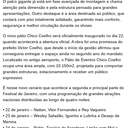
O palco gigante já está em fase avançada de montagem e chama
atenção pela dimensão e pela estrutura pensada para grandes
apresentações. Outro destaque é a área destinada ao público, que
contará com piso totalmente asfaltado, garantindo mais conforto,
segurança e melhor circulação durante os shows.
O novo pátio Chico Coelho será oficialmente inaugurado no dia 22,
quando acontecerá a abertura oficial. A obra foi uma promessa do
prefeito Victor Coelho, que desde o início da gestão afirmou que
conseguiria entregar o espaço ainda no segundo ano do mandato.
Localizado no antigo aeroporto, o Pátio de Eventos Chico Coelho
ocupa uma área ampla, com 10.150m2, projetada para comportar
grandes estruturas, estacionamento e receber um público
expressivo.
É nesse novo cenário que acontece a segunda e principal parte do
Festival de Janeiro, com uma programação de grandes atrações
nacionais distribuídas ao longo de quatro noites:
• 22 de janeiro – Nattan, Vitor Fernandes e Rey Vaqueiro
• 23 de janeiro – Wesley Safadão, Iguinho e Lulinha e Desejo de
Menina
• 24 de janeiro – Pablo, Tarcísio do Acordeon, Limão com Mel e