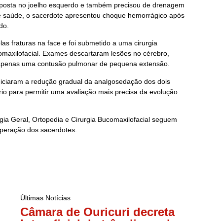
 exposta no joelho esquerdo e também precisou de drenagem
de saúde, o sacerdote apresentou choque hemorrágico após
do.
as fraturas na face e foi submetido a uma cirurgia
comaxilofacial. Exames descartaram lesões no cérebro,
apenas uma contusão pulmonar de pequena extensão.
iniciaram a redução gradual da analgosedação dos dois
io para permitir uma avaliação mais precisa da evolução
rgia Geral, Ortopedia e Cirurgia Bucomaxilofacial seguem
eração dos sacerdotes.
Últimas Notícias
Câmara de Ouricuri decreta