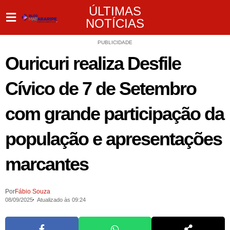
ÚLTIMAS
NOTÍCIAS
PUBLICIDADE
Ouricuri realiza Desfile
Cívico de 7 de Setembro
com grande participação da
população e apresentações
marcantes
Por
Fábio Souza
08/09/2025
Atualizado às 09:24