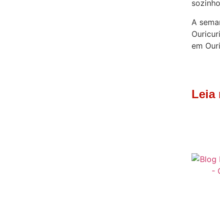
sozinho
A sema
Ouricur
em Ouri
Leia