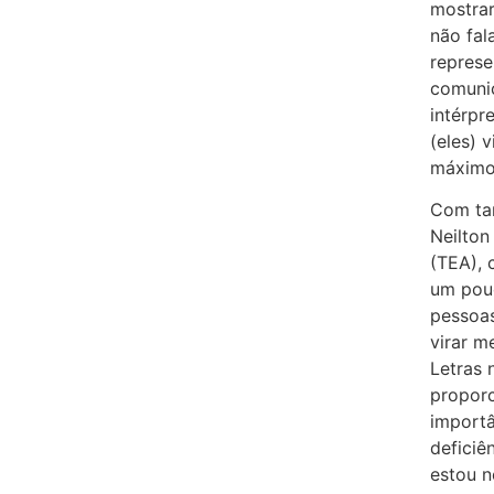
mostrar
não fal
represe
comunic
intérpr
(eles) 
máximo 
Com tan
Neilton
(TEA), 
um pou
pessoa
virar m
Letras 
proporc
importâ
deficiê
estou n