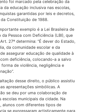
nto foi marcado pela celebração da
ria da educação inclusiva nas escolas,
quistas garantidas por leis e decretos,
r da Constituição de 1988.
mportante exemplo é a Lei Brasileira de
o da Pessoa com Deficiência (LBI), que
Art. 27º determina: “É dever do Estado,
lia, da comunidade escolar e da
de assegurar educação de qualidade à
com deficiência, colocando-a a salvo
 forma de violência, negligência e
inação”.
altação desse direito, o público assistiu
as apresentações simbólicas. A
ção se deu por uma colaboração de
 escolas municipais da cidade. Na
, alunos com diferentes tipos de
ncia se expressaram artisticamente para