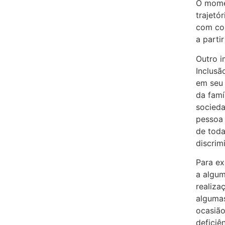
O mome
trajetó
com con
a parti
Outro i
Inclusã
em seu 
da famí
socieda
pessoa 
de toda
discrim
Para ex
a algum
realiza
algumas
ocasião
deficiê