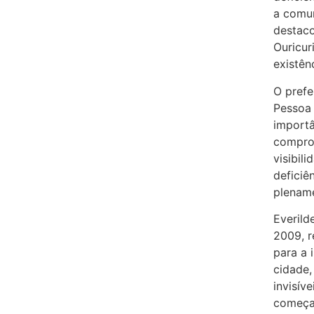
a comun
destaco
Ouricur
existên
O prefe
Pessoa 
importâ
comprom
visibil
deficiê
plename
Everild
2009, r
para a 
cidade,
invisív
começar