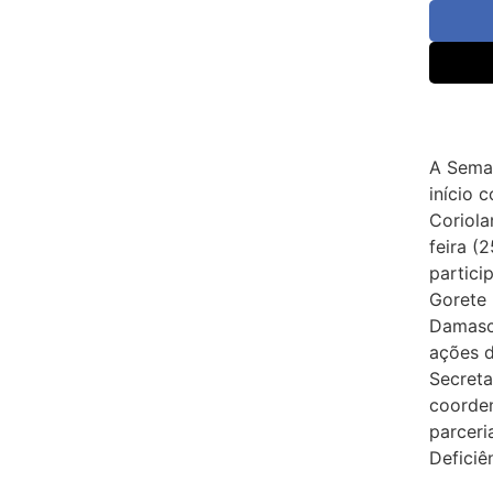
A Sema
início 
Coriola
feira (
partici
Gorete
Damasce
ações 
Secreta
coorden
parcer
Deficiê