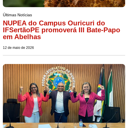
Últimas Notícias
NUPEA do Campus Ouricuri do
IFSertãoPE promoverá III Bate-Papo
em Abelhas
12 de maio de 2026