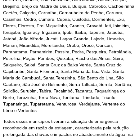
Brejinho, Brejo da Madre de Deus, Buíque, Cabrobó, Cachoeirinha,
Caetés, Calçado, Carnaíba, Carnaubeira da Penha, Caruaru,
Casinhas, Cedro, Cumaru, Cupira, Custódia, Dormentes, Exu,
Flores, Floresta, Frei Miguelinho, Granito, Gravatá, Iati, Ibimirim,
Ibirajuba, Iguaracy, Ingazeira, Ipubi, Itaíba, Itapetim, Jataúba,
Jatobá, João Alfredo, Jucati, Lagoa Grande, Lajedo, Limoeiro,
Manari, Mirandiba, Moreilândia, Orobó, Orocó, Ouricuri,
Paranatama, Parnamirim, Passira, Pedra, Pesqueira, Petrolândia,
Petrolina, Poção, Pombos, Quixaba, Riacho das Almas, Sairé,
Salgueiro, Saloá, Santa Cruz da Baixa Verde, Santa Cruz do
Capibaribe, Santa Filomena, Santa Maria da Boa Vista, Santa
Maria do Cambucá, Santa Terezinha, São Bento do Una, São
Caetano, São José do Belmonte, Serra Talhada, Serrita, Sertânia,
Solidão, Surubim, Tabira, Tacaimbó, Tacaratu, Taquaritinga do
Norte, Terezinha, Terra Nova, Toritama, Trindade, Triunfo,
Tupanatinga, Tuparetama, Venturosa, Verdejante, Vertente do
Lério e Vertentes.
Todos esses municípios tiveram a situação de emergência
reconhecida em razão da estiagem, caracterizada pela redução
prolongada das chuvas e impactos no abastecimento de água, na