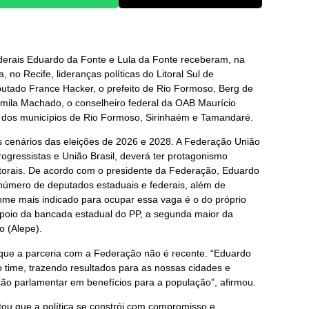
federais Eduardo da Fonte e Lula da Fonte receberam, na
no Recife, lideranças políticas do Litoral Sul de
utado France Hacker, o prefeito de Rio Formoso, Berg de
amila Machado, o conselheiro federal da OAB Maurício
 dos municípios de Rio Formoso, Sirinhaém e Tamandaré.
s cenários das eleições de 2026 e 2028. A Federação União
rogressistas e União Brasil, deverá ter protagonismo
itorais. De acordo com o presidente da Federação, Eduardo
 número de deputados estaduais e federais, além de
me mais indicado para ocupar essa vaga é o do próprio
poio da bancada estadual do PP, a segunda maior da
 (Alepe).
ue a parceria com a Federação não é recente. “Eduardo
 time, trazendo resultados para as nossas cidades e
ão parlamentar em benefícios para a população”, afirmou.
tou que a política se constrói com compromisso e