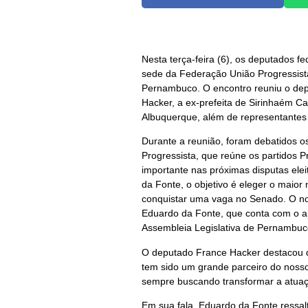
Nesta terça-feira (6), os deputados 
sede da Federação União Progressista, 
Pernambuco. O encontro reuniu o dep
Hacker, a ex-prefeita de Sirinhaém C
Albuquerque, além de representantes
Durante a reunião, foram debatidos o
Progressista, que reúne os partidos P
importante nas próximas disputas ele
da Fonte, o objetivo é eleger o maior
conquistar uma vaga no Senado. O no
Eduardo da Fonte, que conta com o a
Assembleia Legislativa de Pernambuco
O deputado France Hacker destacou q
tem sido um grande parceiro do nosso
sempre buscando transformar a atuaç
Em sua fala, Eduardo da Fonte ressal