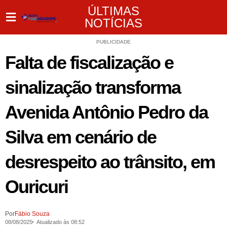
ÚLTIMAS
NOTÍCIAS
PUBLICIDADE
Falta de fiscalização e
sinalização transforma
Avenida Antônio Pedro da
Silva em cenário de
desrespeito ao trânsito, em
Ouricuri
Por
Fábio Souza
08/08/2025
Atualizado às 08:52