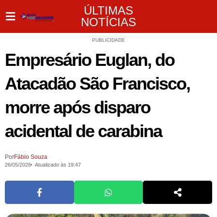
ÚLTIMAS
NOTÍCIAS
PUBLICIDADE
Empresário Euglan, do
Atacadão São Francisco,
morre após disparo
acidental de carabina
Por
Fábio Souza
26/05/2026
Atualizado às 19:47