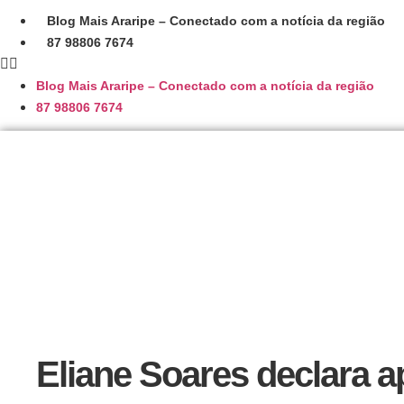
Ir
Blog Mais Araripe – Conectado com a notícia da região
para
87 98806 7674
o
conteúdo
Blog Mais Araripe – Conectado com a notícia da região
87 98806 7674
Eliane Soares declara a