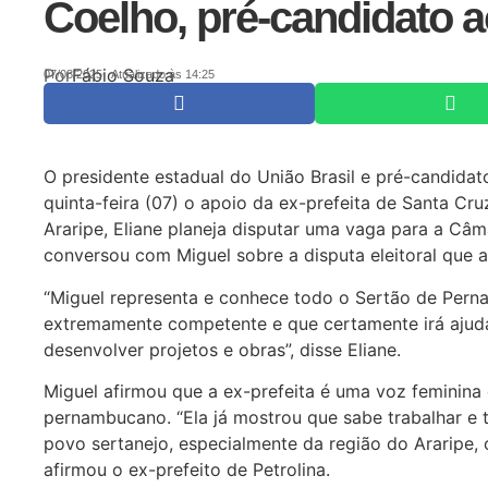
Coelho, pré-candidato 
Por
Fábio Souza
07/08/2025
Atualizado às 14:25
O presidente estadual do União Brasil e pré-candida
quinta-feira (07) o apoio da ex-prefeita de Santa Cru
Araripe, Eliane planeja disputar uma vaga para a Câm
conversou com Miguel sobre a disputa eleitoral que 
“Miguel representa e conhece todo o Sertão de Pern
extremamente competente e que certamente irá ajudar
desenvolver projetos e obras”, disse Eliane.
Miguel afirmou que a ex-prefeita é uma voz feminina 
pernambucano. “Ela já mostrou que sabe trabalhar e
povo sertanejo, especialmente da região do Araripe, 
afirmou o ex-prefeito de Petrolina.