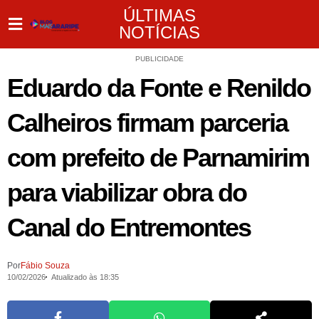
ÚLTIMAS
NOTÍCIAS
PUBLICIDADE
Eduardo da Fonte e Renildo
Calheiros firmam parceria
com prefeito de Parnamirim
para viabilizar obra do
Canal do Entremontes
Por
Fábio Souza
10/02/2026
Atualizado às 18:35