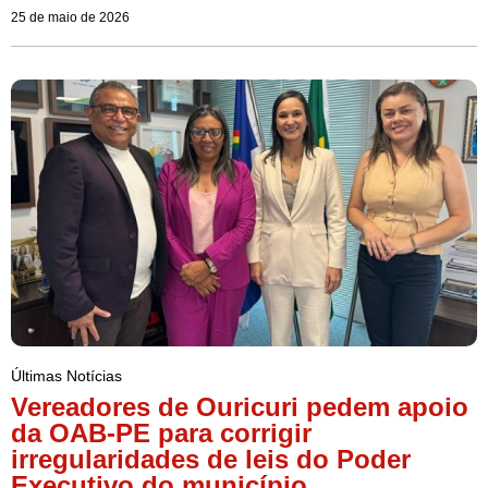
25 de maio de 2026
Últimas Notícias
Vereadores de Ouricuri pedem apoio
da OAB-PE para corrigir
irregularidades de leis do Poder
Executivo do município