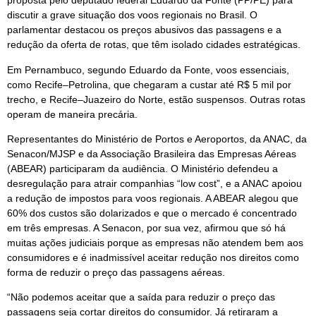
proposta pelo deputado federal Eduardo da Fonte (PP/PE) para
discutir a grave situação dos voos regionais no Brasil. O
parlamentar destacou os preços abusivos das passagens e a
redução da oferta de rotas, que têm isolado cidades estratégicas.
Em Pernambuco, segundo Eduardo da Fonte, voos essenciais,
como Recife–Petrolina, que chegaram a custar até R$ 5 mil por
trecho, e Recife–Juazeiro do Norte, estão suspensos. Outras rotas
operam de maneira precária.
Representantes do Ministério de Portos e Aeroportos, da ANAC, da
Senacon/MJSP e da Associação Brasileira das Empresas Aéreas
(ABEAR) participaram da audiência. O Ministério defendeu a
desregulação para atrair companhias “low cost”, e a ANAC apoiou
a redução de impostos para voos regionais. A ABEAR alegou que
60% dos custos são dolarizados e que o mercado é concentrado
em três empresas. A Senacon, por sua vez, afirmou que só há
muitas ações judiciais porque as empresas não atendem bem aos
consumidores e é inadmissível aceitar redução nos direitos como
forma de reduzir o preço das passagens aéreas.
“Não podemos aceitar que a saída para reduzir o preço das
passagens seja cortar direitos do consumidor. Já retiraram a