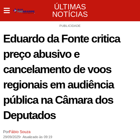
ÚLTIMAS
NOTÍCIAS
PUBLICIDADE
Eduardo da Fonte critica
preço abusivo e
cancelamento de voos
regionais em audiência
pública na Câmara dos
Deputados
Por
Fábio Souza
29/09/2025
Atualizado às 09:19