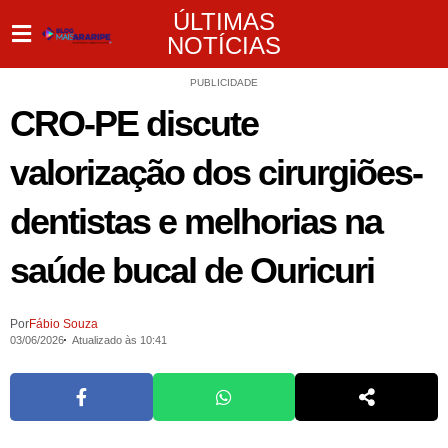
ÚLTIMAS
NOTÍCIAS
PUBLICIDADE
CRO-PE discute
valorização dos cirurgiões-
dentistas e melhorias na
saúde bucal de Ouricuri
Por
Fábio Souza
03/06/2026
Atualizado às 10:41