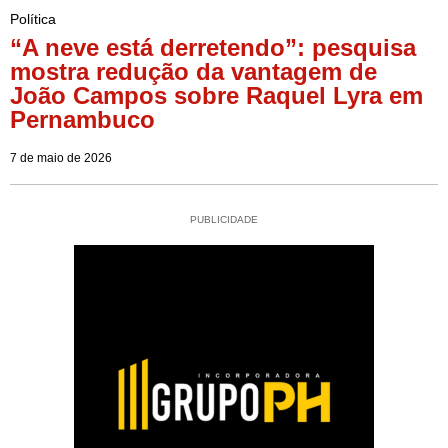
Política
“A neve está derretendo”: pesquisa
mostra redução da vantagem de
João Campos sobre Raquel Lyra em
Pernambuco
7 de maio de 2026
PUBLICIDADE