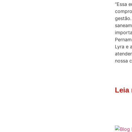
“Essa 
comprom
gestão.
saneam
import
Pernam
Lyra e 
atender
nossa c
Leia