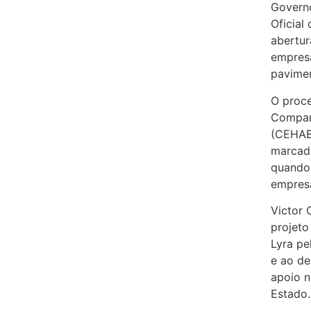
Governo
Oficial 
abertur
empresa
pavimen
O proce
Compan
(CEHAB)
marcada
quando 
empresa
Victor
projeto
Lyra pe
e ao de
apoio n
Estado.