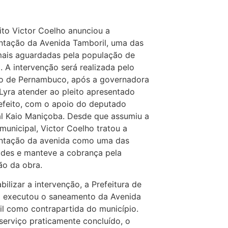
ito Victor Coelho anunciou a
ntação da Avenida Tamboril, uma das
ais aguardadas pela população de
i. A intervenção será realizada pelo
o de Pernambuco, após a governadora
Lyra atender ao pleito apresentado
efeito, com o apoio do deputado
l Kaio Maniçoba. Desde que assumiu a
municipal, Victor Coelho tratou a
ntação da avenida como uma das
ades e manteve a cobrança pela
ão da obra.
abilizar a intervenção, a Prefeitura de
i executou o saneamento da Avenida
l como contrapartida do município.
erviço praticamente concluído, o