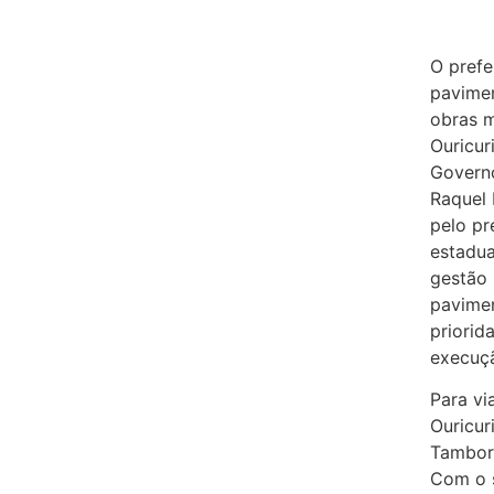
O prefe
pavime
obras m
Ouricur
Govern
Raquel 
pelo pr
estadua
gestão 
pavime
priorid
execuç
Para vi
Ouricur
Tambori
Com o s